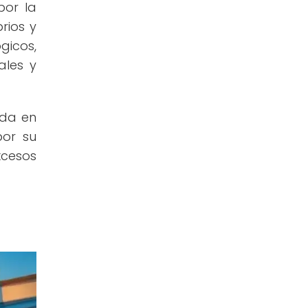
por la
rios y
gicos,
ales y
ada en
por su
xcesos