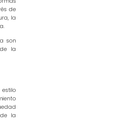
formas
vés de
ra, la
a.
va son
 de la
estilo
iento
güedad
 de la