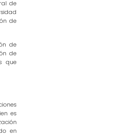
ral de
rsidad
ión de
ión de
ión de
as que
ciones
ien es
zación
ndo en