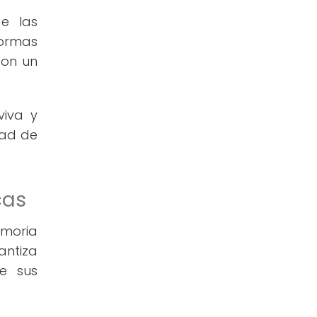
de las
formas
son un
viva y
dad de
cas
emoria
antiza
de sus