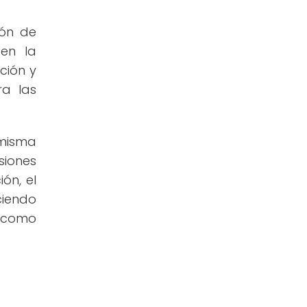
ión de
 en la
ción y
ra las
 misma
siones
ón, el
ciendo
n como