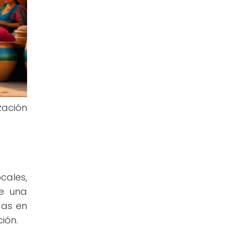
zación
cales,
de una
das en
ión.