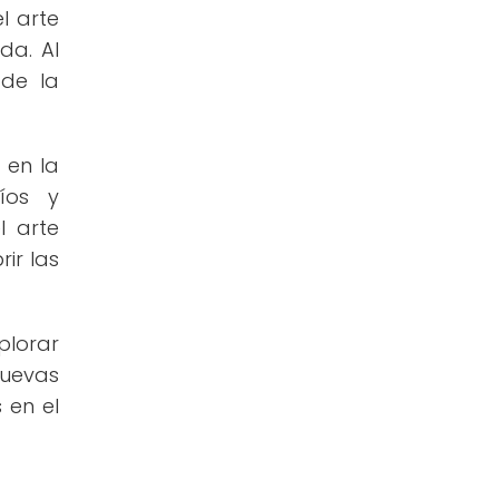
l arte
da. Al
de la
 en la
íos y
l arte
ir las
plorar
nuevas
 en el