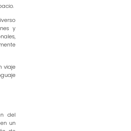
pacio.
iverso
ones y
nales,
 mente
 viaje
nguaje
ón del
 en un