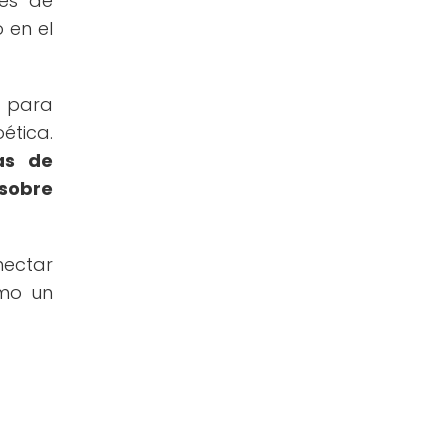
vés de
 en el
d para
ética.
as de
 sobre
nectar
omo un