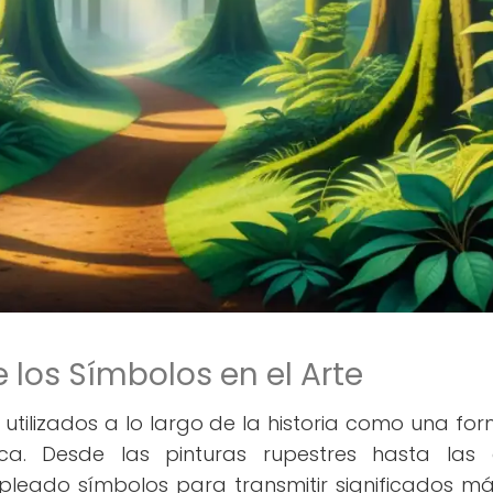
 los Símbolos en el Arte
o utilizados a lo largo de la historia como una fo
ca. Desde las pinturas rupestres hasta las 
leado símbolos para transmitir significados má