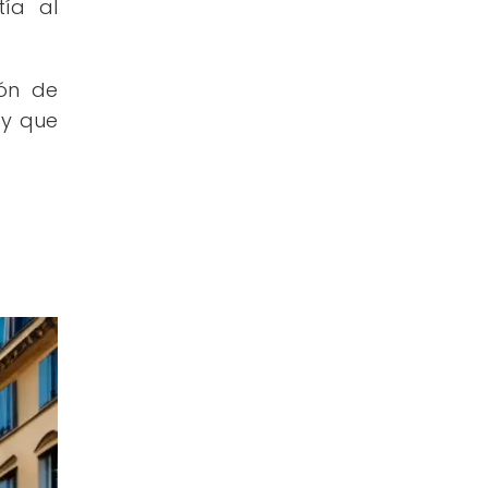
tía al
ión de
 y que