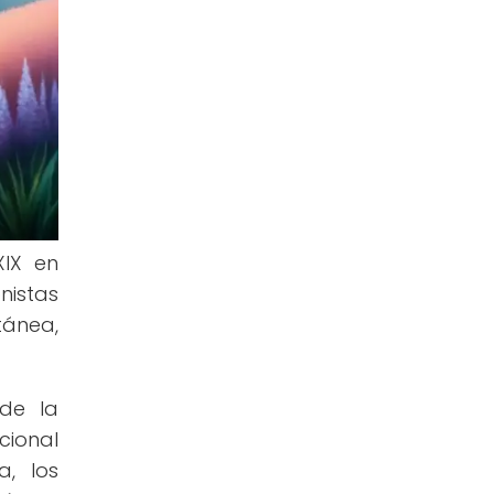
XIX en
nistas
tánea,
de la
cional
a, los