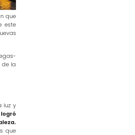
en que
e este
nuevas
Degas-
 de la
 luz y
logró
aleza.
as que