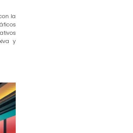
con la
áficos
ativos
xiva y