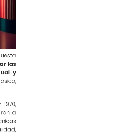
puesta
ar las
sual y
ásico,
 1970,
aron a
cnicas
lidad,