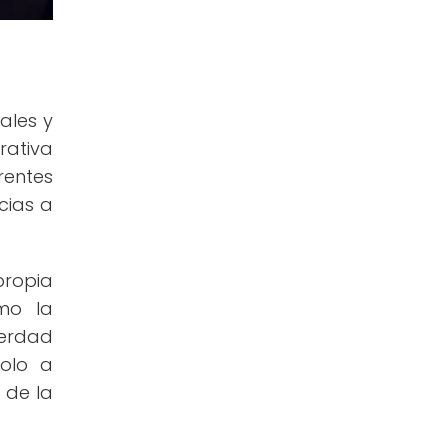
ales y
rativa
rentes
cias a
propia
omo la
verdad
dolo a
 de la