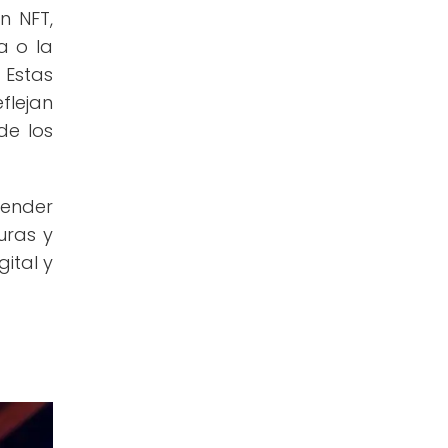
n NFT,
a o la
 Estas
flejan
de los
render
uras y
ital y