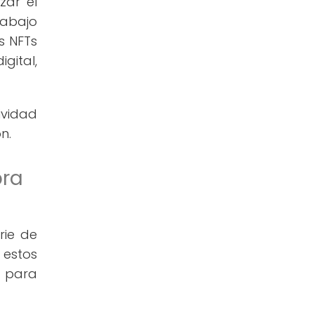
zar el
rabajo
s NFTs
gital,
ividad
n.
pra
rie de
 estos
l para