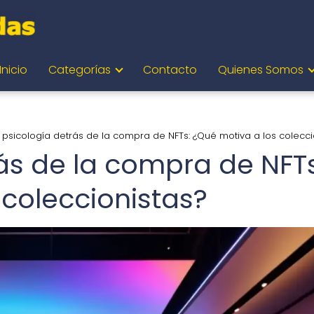
Inicio
Categorías
Contacto
Quienes Somos
 psicología detrás de la compra de NFTs: ¿Qué motiva a los colecci
rás de la compra de NFTs
 coleccionistas?