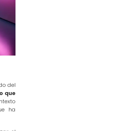
do del
co que
ntexto
que ha