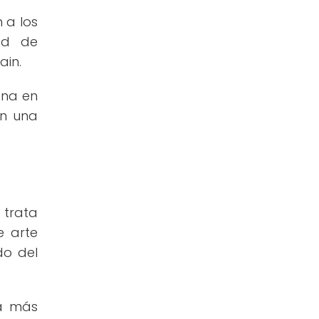
 a los
ad de
ain.
ena en
en una
 trata
e arte
do del
ra más