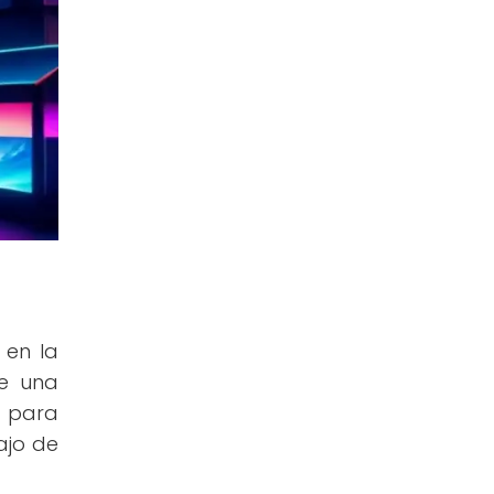
 en la
de una
n para
ajo de