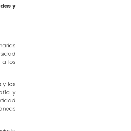
idas y
narias
rsidad
 a los
s y las
afía y
ntidad
ráneas
vierte