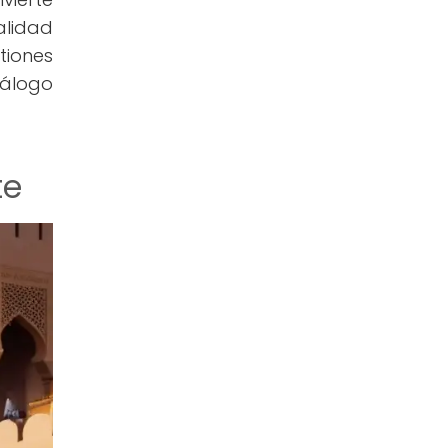
alidad
tiones
iálogo
te