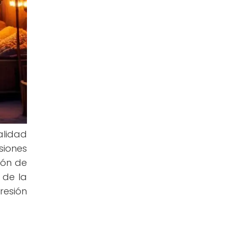
alidad
siones
ión de
 de la
resión