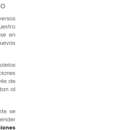
eo
versos
uestro
rse en
nuevas
alelos
ciones
vés de
tan al
nte se
cender
ciones