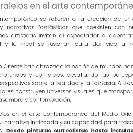
ralelos en el arte contemporán
ntemporáneo se refieren a la creación de uni
s y narrativas fantásticas que coexisten con n
nes artísticas invitan al espectador a adentra
al y lo irreal se fusionan para dar vida a 
o Oriente han abrazado la noción de mundos par
ofundos y complejos, desafiando las percep
rspectivas sobre la realidad y la fantasía. A tra
adores construyen universos visuales que transpor
, asombro y contemplación.
los en el arte contemporáneo del Medio Orie
 su narrativa intrincada y su capacidad para tras
es.
Desde pinturas surrealistas hasta instala