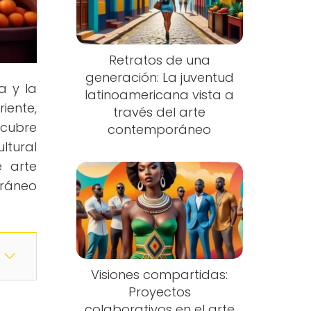
Retratos de una
generación: La juventud
a y la
latinoamericana vista a
iente,
través del arte
scubre
contemporáneo
ltural
e arte
ráneo
Visiones compartidas:
Proyectos
colaborativos en el arte