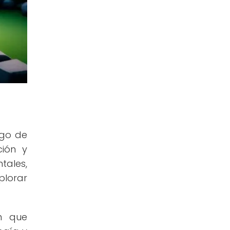
rgo de
ción y
tales,
plorar
ón que