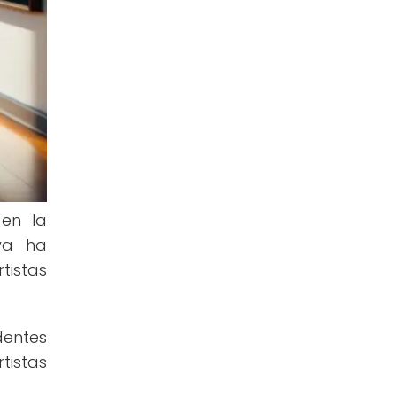
 en la
iva ha
tistas
dentes
tistas