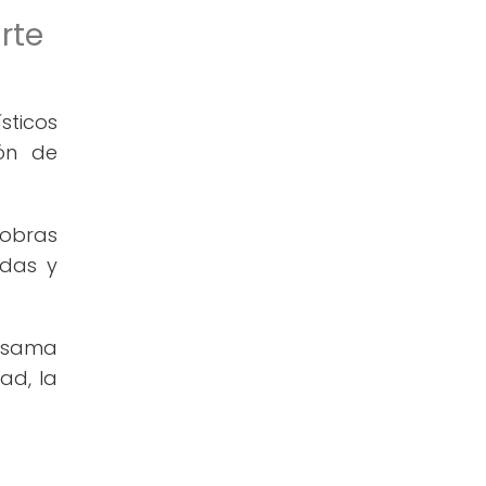
rte
sticos
ión de
 obras
idas y
Kusama
ad, la