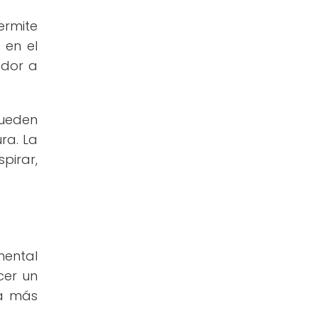
ermite
 en el
ador a
pueden
ra. La
pirar,
mental
cer un
va más