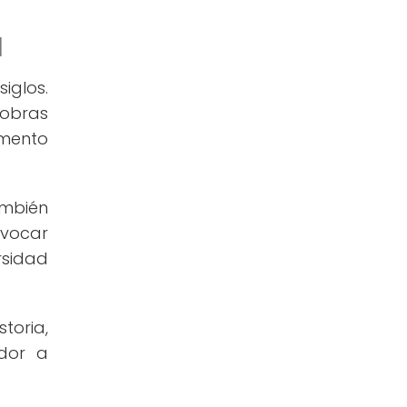
l
iglos.
 obras
emento
ambién
ovocar
rsidad
toria,
ador a