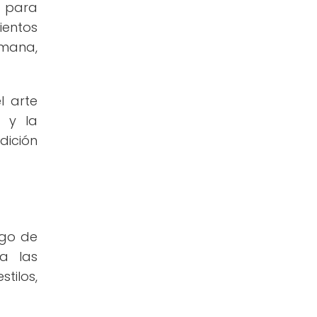
d para
ientos
umana,
l arte
d y la
dición
rgo de
ta las
tilos,