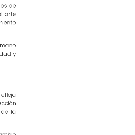
cos de
l arte
miento
humano
idad y
efleja
sección
 de la
cambio