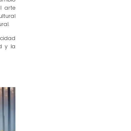
l arte
ltural
ral.
acidad
d y la