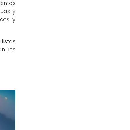
ientas
tuas y
icos y
tistas
an los