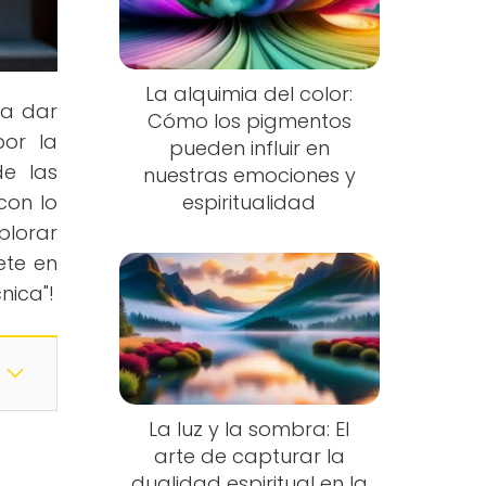
La alquimia del color:
ra dar
Cómo los pigmentos
por la
pueden influir en
de las
nuestras emociones y
con lo
espiritualidad
plorar
ete en
cnica"!
La luz y la sombra: El
arte de capturar la
dualidad espiritual en la