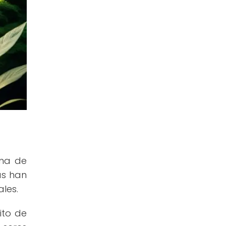
rma de
as han
les.
ito de