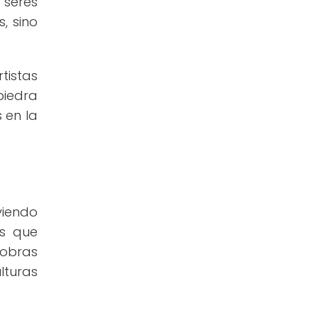
 seres
, sino
tistas
piedra
 en la
viendo
as que
 obras
lturas