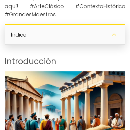
aquí! #ArteClásico #ContextoHistórico
#GrandesMaestros
Índice
Introducción